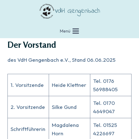
Zum
VdH Gengenbach
Inhalt
springen
Menü
Der Vorstand
des VdH Gengenbach e.V., Stand 06.06.2025
Tel. 0176
1. Vorsitzende
Heide Klettner
56988405
Tel. 0170
2. Vorsitzende
Silke Gund
4649047
Magdalena
Tel. 01525
Schriftführerin
Horn
4226697